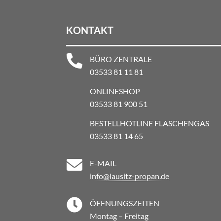
KONTAKT

BÜRO ZENTRALE
03533 81 11 81
ONLINESHOP
03533 81 900 51
BESTELLHOTLINE FLASCHENGAS
03533 81 14 65

E-MAIL
info@lausitz-propan.de

ÖFFNUNGSZEITEN
Montag – Freitag