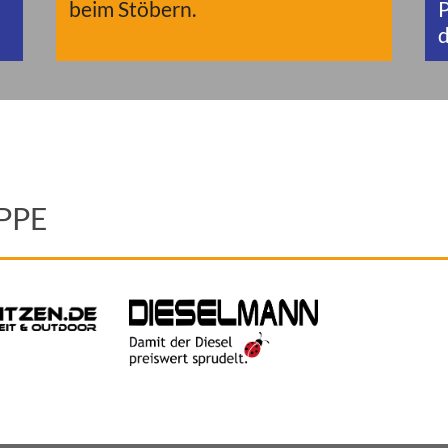
beim Stöbern.
P
d
PPE