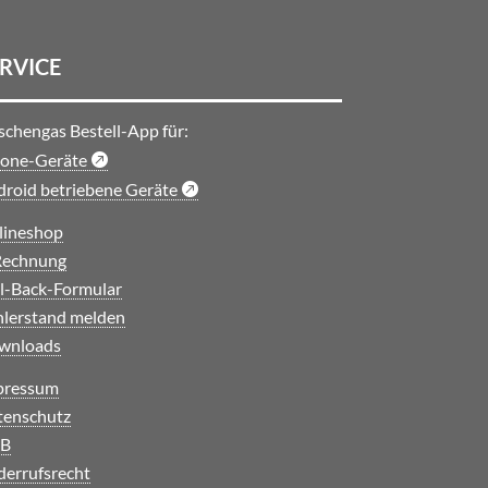
RVICE
schengas Bestell-App für:
hone-Geräte
roid betriebene Geräte
lineshop
Rechnung
l-Back-Formular
lerstand melden
wnloads
pressum
tenschutz
B
errufsrecht