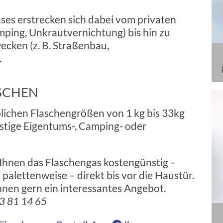
ses erstrecken sich dabei vom privaten
amping, Unkrautvernichtung) bis hin zu
ecken (z. B. Straßenbau,
.
SCHEN
üblichen Flaschengrößen von 1 kg bis 33kg
nstige Eigentums-, Camping- oder
r Ihnen das Flaschengas kostengünstig –
 palettenweise – direkt bis vor die Haustür.
hnen gern ein interessantes Angebot.
33 81 14 65